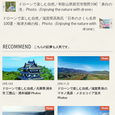
ドローンで楽しむ自然／和歌山県新宮市熊野川町「鼻白の
滝」Photo（Enjoying the nature with drone）
ドローンで楽しむ自然／滋賀県高島氏「日本のさくら名所
100選・海津大崎の桜」Photo（Enjoying the nature with
drone）
RECOMMEND
こちらの記事も人気です。
Photo
Photo
2018.10.8
2018.11.25
ドローンで楽しむ自然／兵庫県 洲本
ドローンで楽しむ自然／滋賀県 秋の
市 三熊山・洲本城跡 Photos
マキノ高原・メタセコイア並木
Photos
Photo
Photo