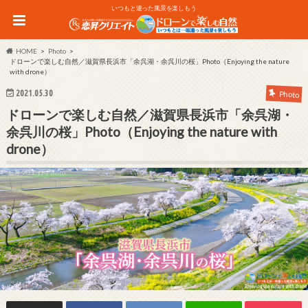
いつもと違った風景を楽しもう
HOME
Photo
ドローンで楽しむ自然／滋賀県長浜市「余呉湖・余呉川の桜」Photo（Enjoying the nature
with drone）
2021.05.30
Photo
ドローンで楽しむ自然／滋賀県長浜市「余呉湖・
余呉川の桜」Photo（Enjoying the nature with
drone）