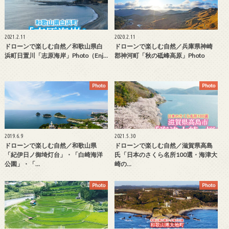
2021.2.11
2020.2.11
ドローンで楽しむ自然／和歌山県白
ドローンで楽しむ自然／兵庫県神崎
浜町日置川「志原海岸」Photo（Enj…
郡神河町「秋の砥峰高原」Photo
Photo
Photo
2019.6.9
2021.5.30
ドローンで楽しむ自然／和歌山県
ドローンで楽しむ自然／滋賀県高島
「紀伊日ノ御埼灯台」・「白崎海洋
氏「日本のさくら名所100選・海津大
公園」・「…
崎の…
Photo
Photo