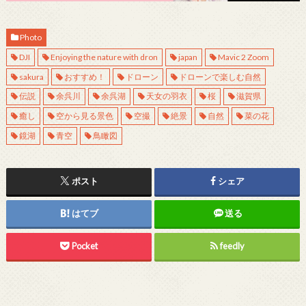
Photo
DJI
Enjoying the nature with dron
japan
Mavic 2 Zoom
sakura
おすすめ！
ドローン
ドローンで楽しむ自然
伝説
余呉川
余呉湖
天女の羽衣
桜
滋賀県
癒し
空から見る景色
空撮
絶景
自然
菜の花
鏡湖
青空
鳥瞰図
ポスト
シェア
はてブ
送る
Pocket
feedly