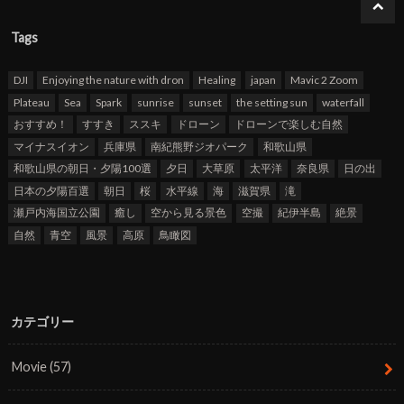
Tags
DJI
Enjoying the nature with dron
Healing
japan
Mavic 2 Zoom
Plateau
Sea
Spark
sunrise
sunset
the setting sun
waterfall
おすすめ！
すすき
ススキ
ドローン
ドローンで楽しむ自然
マイナスイオン
兵庫県
南紀熊野ジオパーク
和歌山県
和歌山県の朝日・夕陽100選
夕日
大草原
太平洋
奈良県
日の出
日本の夕陽百選
朝日
桜
水平線
海
滋賀県
滝
瀬戸内海国立公園
癒し
空から見る景色
空撮
紀伊半島
絶景
自然
青空
風景
高原
鳥瞰図
カテゴリー
Movie
(57)