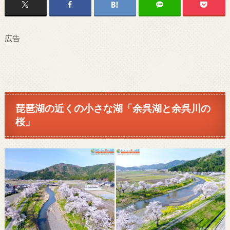
広告
琵琶湖の近くの小さな湖「余呉湖と余呉川の
桜」