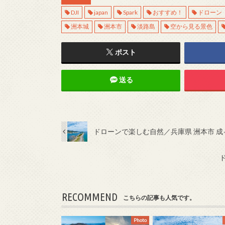
DJI
japan
Spark
おすすめ！
ドローン
洲本城
洲本市
淡路島
空から見る景色
ポスト
送る
ドローンで楽しむ自然／兵庫県 洲本市 成ヶ島
RECOMMEND
こちらの記事も人気です。
Photo