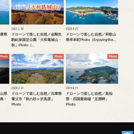
2021.2.18
2020.4.25
庫県
ドローンで楽しむ自然／金剛生
ドローンで楽しむ自然／和歌山
駒紀泉国定公園「大和葛城山・
県串本町Photo（Enjoying the…
秋」Photo（…
Photo
Photo
Photo
2020.2.11
2019.8.11
山県
ドローンで楽しむ自然／兵庫県
ドローンで楽しむ自然／高知
島・
養父市「秋の杉ヶ沢高原」
県・四国最南端「足摺岬」
Photo
Photo