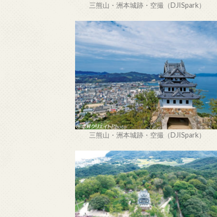
三熊山・洲本城跡・空撮（DJISpark）
三熊山・洲本城跡・空撮（DJISpark）