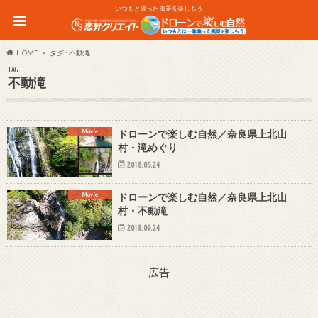
いつもと違った風景を楽しもう
HOME
タグ : 不動滝
TAG
不動滝
Movie
ドローンで楽しむ自然／奈良県上北山
村・滝めぐり
2018.09.24
Movie
ドローンで楽しむ自然／奈良県上北山
村・不動滝
2018.09.24
広告