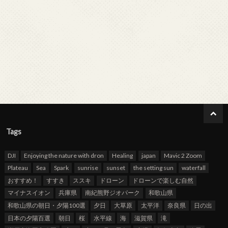
Tags
DJI
Enjoying the nature with dron
Healing
japan
Mavic 2 Zoom
Plateau
Sea
Spark
sunrise
sunset
the setting sun
waterfall
おすすめ！
すすき
ススキ
ドローン
ドローンで楽しむ自然
マイナスイオン
兵庫県
南紀熊野ジオパーク
和歌山県
和歌山県の朝日・夕陽100選
夕日
大草原
太平洋
奈良県
日の出
日本の夕陽百選
朝日
桜
水平線
海
滋賀県
滝