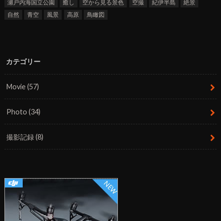
瀬戸内海国立公園
癒し
空から見る景色
空撮
紀伊半島
絶景
自然
青空
風景
高原
鳥瞰図
カテゴリー
Movie
(57)
Photo
(34)
撮影記録
(8)