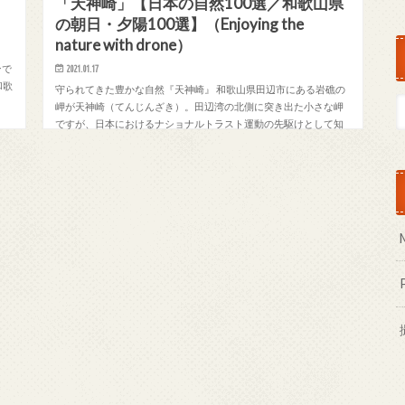
「天神崎」【日本の自然100選／和歌山県
の朝日・夕陽100選】（Enjoying the
nature with drone）
ンで
2021.01.17
和歌
守られてきた豊かな自然『天神崎』 和歌山県田辺市にある岩礁の
岬が天神崎（てんじんざき）。田辺湾の北側に突き出た小さな岬
ですが、日本におけるナショナルトラスト運動の先駆けとして知
られ、丸山と呼ぶ海岸部の小さな島、21haの…