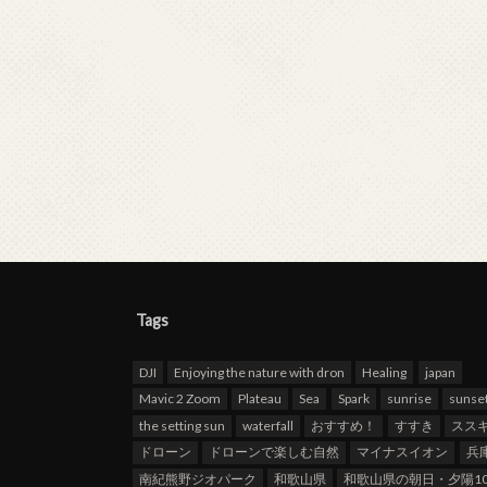
Tags
DJI
Enjoying the nature with dron
Healing
japan
Mavic 2 Zoom
Plateau
Sea
Spark
sunrise
sunse
the setting sun
waterfall
おすすめ！
すすき
スス
ドローン
ドローンで楽しむ自然
マイナスイオン
兵
南紀熊野ジオパーク
和歌山県
和歌山県の朝日・夕陽10