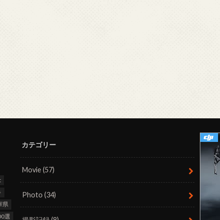
カテゴリー
Movie
(57)
t
キ
Photo
(34)
庫県
0選
撮影記録
(8)