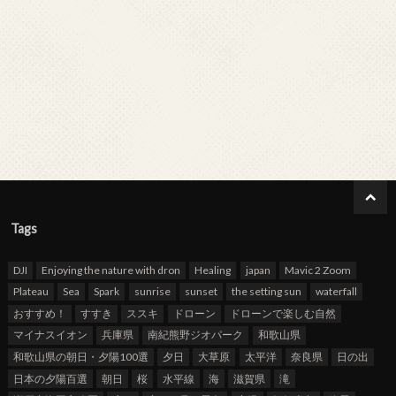
Tags
DJI
Enjoying the nature with dron
Healing
japan
Mavic 2 Zoom
Plateau
Sea
Spark
sunrise
sunset
the setting sun
waterfall
おすすめ！
すすき
ススキ
ドローン
ドローンで楽しむ自然
マイナスイオン
兵庫県
南紀熊野ジオパーク
和歌山県
和歌山県の朝日・夕陽100選
夕日
大草原
太平洋
奈良県
日の出
日本の夕陽百選
朝日
桜
水平線
海
滋賀県
滝