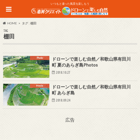
いつもと違った風景を楽しもう
HOME
タグ : 棚田
TAG
棚田
Photo
ドローンで楽しむ自然／和歌山県有田川
町 夏のあらぎ島Photos
2018.10.27
Movie
ドローンで楽しむ自然／和歌山県有田川
町 あらぎ島
2018.09.24
広告