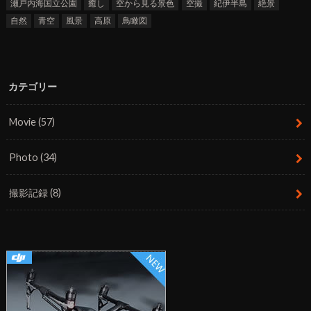
瀬戸内海国立公園
癒し
空から見る景色
空撮
紀伊半島
絶景
自然
青空
風景
高原
鳥瞰図
カテゴリー
Movie
(57)
Photo
(34)
撮影記録
(8)