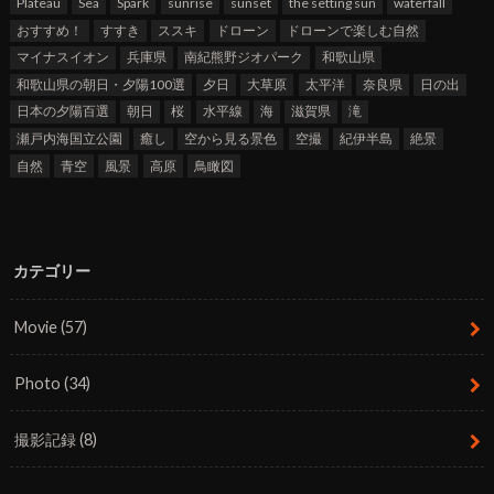
Plateau
Sea
Spark
sunrise
sunset
the setting sun
waterfall
おすすめ！
すすき
ススキ
ドローン
ドローンで楽しむ自然
マイナスイオン
兵庫県
南紀熊野ジオパーク
和歌山県
和歌山県の朝日・夕陽100選
夕日
大草原
太平洋
奈良県
日の出
日本の夕陽百選
朝日
桜
水平線
海
滋賀県
滝
瀬戸内海国立公園
癒し
空から見る景色
空撮
紀伊半島
絶景
自然
青空
風景
高原
鳥瞰図
カテゴリー
Movie
(57)
Photo
(34)
撮影記録
(8)