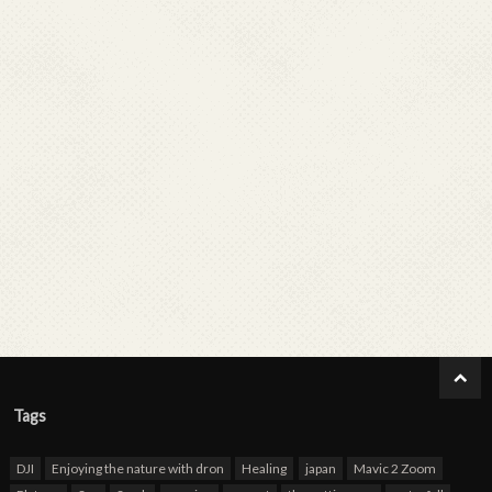
Tags
DJI
Enjoying the nature with dron
Healing
japan
Mavic 2 Zoom