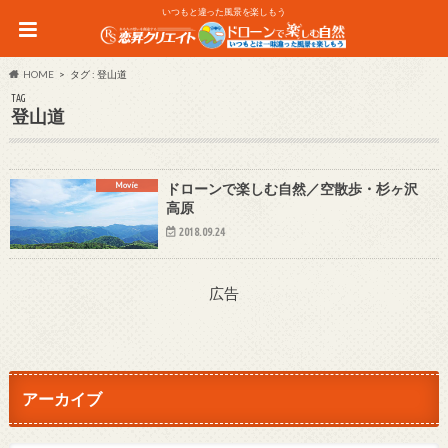
いつもと違った風景を楽しもう
HOME
タグ : 登山道
TAG
登山道
Movie
ドローンで楽しむ自然／空散歩・杉ヶ沢
高原
2018.09.24
広告
アーカイブ