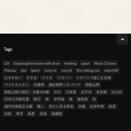
Tags
DJI
Enjoying the nature with dron
Healing
japan
Mavic 2 Zoom
Plateau
Sea
Spark
sunrise
sunset
the setting sun
waterfall
おすすめ！
すすき
ススキ
ドローン
ドローンで楽しむ自然
マイナスイオン
兵庫県
南紀熊野ジオパーク
和歌山県
和歌山県の朝日・夕陽100選
夕日
大草原
太平洋
奈良県
日の出
日本の夕陽百選
朝日
桜
水平線
海
滋賀県
滝
瀬戸内海国立公園
癒し
空から見る景色
空撮
紀伊半島
絶景
自然
青空
風景
高原
鳥瞰図