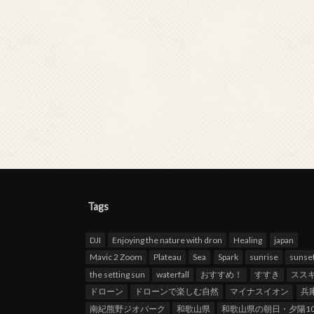
Tags
DJI
Enjoying the nature with dron
Healing
japan
Mavic 2 Zoom
Plateau
Sea
Spark
sunrise
sunse
the setting sun
waterfall
おすすめ！
すすき
スス
ドローン
ドローンで楽しむ自然
マイナスイオン
兵
南紀熊野ジオパーク
和歌山県
和歌山県の朝日・夕陽10