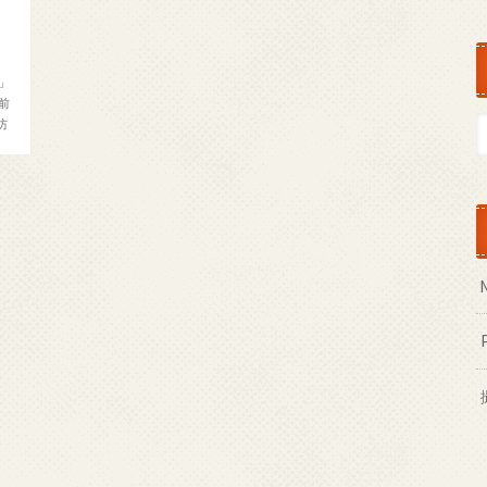
」
前
坊