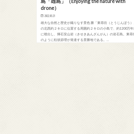
島「雄島」（Enjoying the nature with
drone）
2022.03.21
雄大な自然と歴史が織りなす景色 勝「東尋坊（とうじんぼう）
の北西約２キロに位置する周囲約２キロの小島で、約1200万年
に噴出し、輝石安山岩（きせきあんざんがん）の岩石島。東尋
のように柱状節理が発達する景勝地である。…