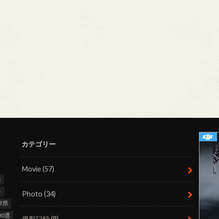
カテゴリー
Movie
(57)
t
キ
Photo
(34)
庫県
0選
撮影記録
(8)