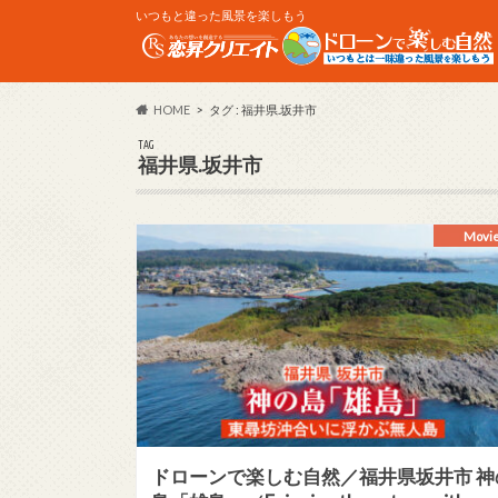
いつもと違った風景を楽しもう
HOME
タグ : 福井県.坂井市
TAG
福井県.坂井市
Movi
ドローンで楽しむ自然／福井県坂井市 神