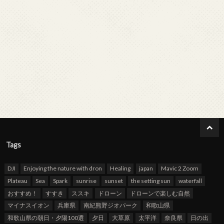
Tags
DJI
Enjoying the nature with dron
Healing
japan
Mavic 2 Zoom
Plateau
Sea
Spark
sunrise
sunset
the setting sun
waterfall
おすすめ！
すすき
ススキ
ドローン
ドローンで楽しむ自然
マイナスイオン
兵庫県
南紀熊野ジオパーク
和歌山県
和歌山県の朝日・夕陽100選
夕日
大草原
太平洋
奈良県
日の出