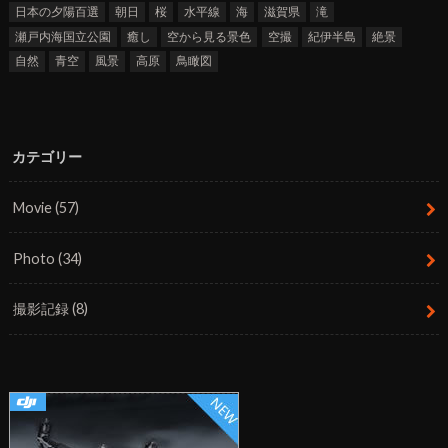
日本の夕陽百選
朝日
桜
水平線
海
滋賀県
滝
瀬戸内海国立公園
癒し
空から見る景色
空撮
紀伊半島
絶景
自然
青空
風景
高原
鳥瞰図
カテゴリー
Movie
(57)
Photo
(34)
撮影記録
(8)