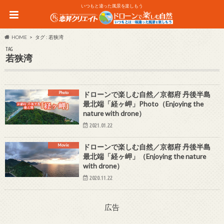
いつもと違った風景を楽しもう
HOME
タグ : 若狭湾
TAG
若狭湾
Photo
ドローンで楽しむ自然／京都府 丹後半島
最北端「経ヶ岬」Photo（Enjoying the
nature with drone）
2021.01.22
Movie
ドローンで楽しむ自然／京都府 丹後半島
最北端「経ヶ岬」（Enjoying the nature
with drone）
2020.11.22
広告