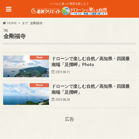
いつもと違った風景を楽しもう
HOME
タグ : 金剛福寺
TAG
金剛福寺
Photo
ドローンで楽しむ自然／高知県・四国最
南端「足摺岬」Photo
2019.08.11
Movie
ドローンで楽しむ自然／高知県・四国最
南端「足摺岬」
2019.08.04
広告