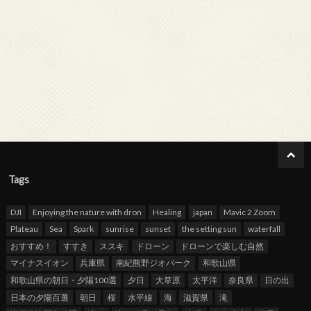
Tags
DJI
Enjoying the nature with dron
Healing
japan
Mavic 2 Zoom
Plateau
Sea
Spark
sunrise
sunset
the setting sun
waterfall
おすすめ！
すすき
ススキ
ドローン
ドローンで楽しむ自然
マイナスイオン
兵庫県
南紀熊野ジオパーク
和歌山県
和歌山県の朝日・夕陽100選
夕日
大草原
太平洋
奈良県
日の出
日本の夕陽百選
朝日
桜
水平線
海
滋賀県
滝