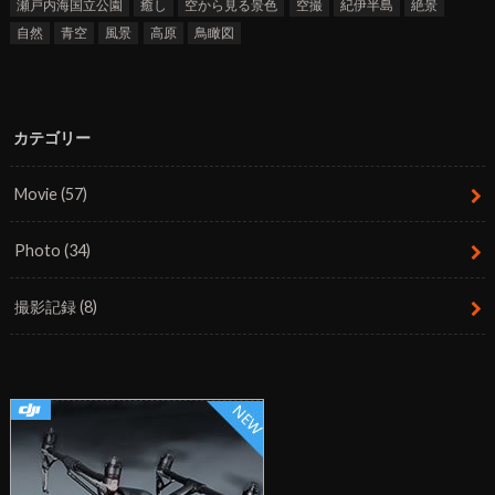
瀬戸内海国立公園
癒し
空から見る景色
空撮
紀伊半島
絶景
自然
青空
風景
高原
鳥瞰図
カテゴリー
Movie
(57)
Photo
(34)
撮影記録
(8)