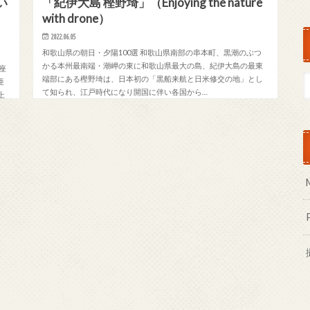
い
「紀伊大島 樫野埼」（Enjoying the nature
with drone）
2022.06.05
和歌山県の朝日・夕陽100選 和歌山県南部の串本町、黒潮のぶつ
かる本州最南端・潮岬の東に和歌山県最大の島、紀伊大島の最東
座
端部にある樫野埼は、日本初の「黒船来航と日米修交の地」とし
亜
て知られ、江戸時代になり開国に伴い各国から…
上