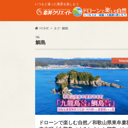
いつもと違った風景を楽しもう
HOME
タグ : 鯛島
TAG
鯛島
Movi
ドローンで楽しむ自然／和歌山県東牟婁