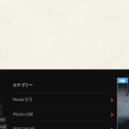
カテゴリー
Movie
(57)
t
キ
Photo
(34)
庫県
0選
撮影記録
(8)