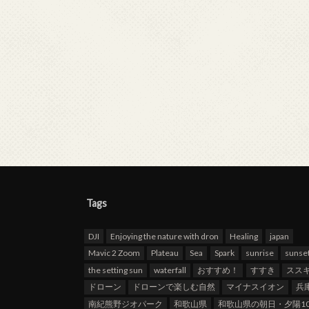
Tags
DJI
Enjoying the nature with dron
Healing
japan
Mavic 2 Zoom
Plateau
Sea
Spark
sunrise
sunse
the setting sun
waterfall
おすすめ！
すすき
スス
ドローン
ドローンで楽しむ自然
マイナスイオン
兵
南紀熊野ジオパーク
和歌山県
和歌山県の朝日・夕陽10