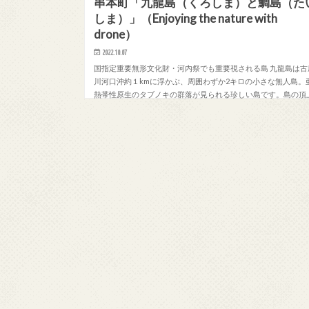
串本町「九龍島（くろしま）と鯛島（た
しま）」（Enjoying the nature with
drone）
2022.10.07
国指定重要無形文化財・河内祭でも重要視される島 九龍島は古
川河口沖約１kmに浮かぶ、周囲わずか2キロの小さな無人島。
熱帯性原生のタブノキの群落が見られる珍しい島です。島の頂
には九龍島神社があり、漁業の神として弁財天…