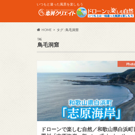
いつもと違った風景を楽しもう
HOME
タグ : 鳥毛洞窟
TAG
鳥毛洞窟
Photo
ドローンで楽しむ自然／和歌山県白浜町