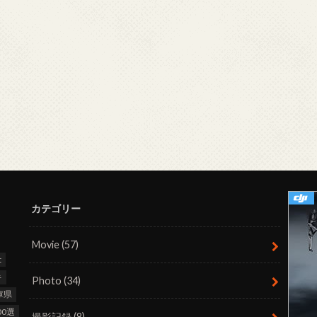
カテゴリー
Movie
(57)
t
キ
Photo
(34)
庫県
0選
撮影記録
(8)