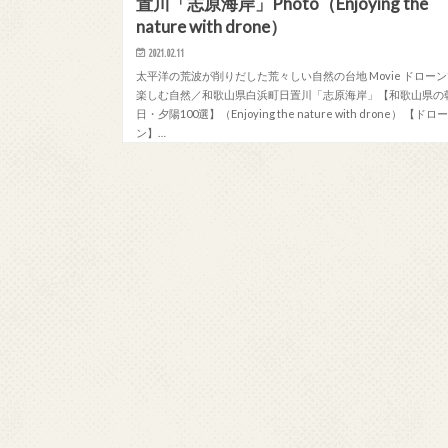
置川「志原海岸」Photo（Enjoying the
nature with drone）
2021.02.11
太平洋の荒波が削りだした荒々しい自然の台地 Movie ドロー
楽しむ自然／和歌山県白浜町日置川「志原海岸」【和歌山県の
日・夕陽100選】（Enjoying the nature with drone） 【ドロ
ン】…