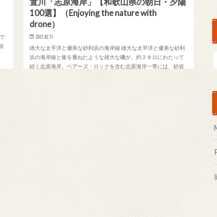
置川「志原海岸」【和歌山県の朝日・夕陽
100選】（Enjoying the nature with
drone）
ンで
2021.02.11
朝
雄大な太平洋と優美な砂利浜の海岸線 雄大な太平洋と優美な砂利
ー
浜の海岸線と板を重ねたような雄大な磯が、約２キロにわたって
続く志原海岸。ベアーズ・ロックを含む志原海岸一帯には、砂岩
と泥岩の折り重なった砂岩泥岩互層が分布し、海…