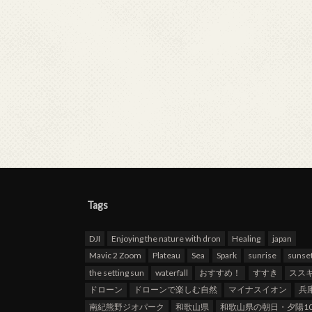
Tags
DJI
Enjoying the nature with dron
Healing
japan
Mavic 2 Zoom
Plateau
Sea
Spark
sunrise
sunse
the setting sun
waterfall
おすすめ！
すすき
スス
ドローン
ドローンで楽しむ自然
マイナスイオン
兵
南紀熊野ジオパーク
和歌山県
和歌山県の朝日・夕陽10