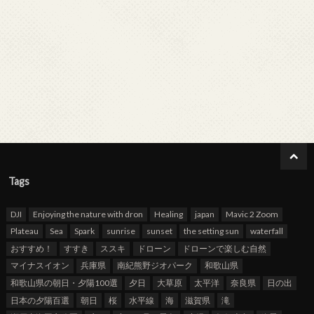
Tags
DJI
Enjoying the nature with dron
Healing
japan
Mavic 2 Zoom
Plateau
Sea
Spark
sunrise
sunset
the setting sun
waterfall
おすすめ！
すすき
ススキ
ドローン
ドローンで楽しむ自然
マイナスイオン
兵庫県
南紀熊野ジオパーク
和歌山県
和歌山県の朝日・夕陽100選
夕日
大草原
太平洋
奈良県
日の出
日本の夕陽百選
朝日
桜
水平線
海
滋賀県
滝