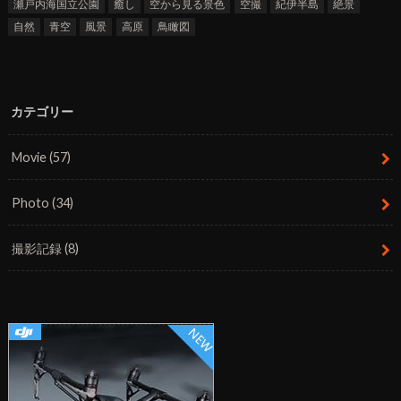
瀬戸内海国立公園
癒し
空から見る景色
空撮
紀伊半島
絶景
自然
青空
風景
高原
鳥瞰図
カテゴリー
Movie
(57)
Photo
(34)
撮影記録
(8)