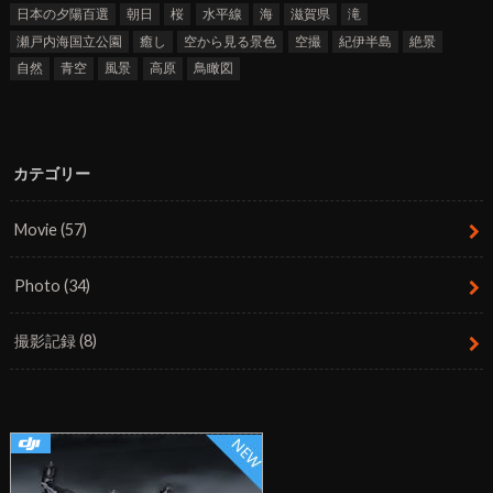
日本の夕陽百選
朝日
桜
水平線
海
滋賀県
滝
瀬戸内海国立公園
癒し
空から見る景色
空撮
紀伊半島
絶景
自然
青空
風景
高原
鳥瞰図
カテゴリー
Movie
(57)
Photo
(34)
撮影記録
(8)