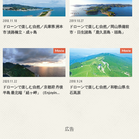
2018.11.18
2019.10.27
ドローンで楽しむ自然／兵庫県 洲本
ドローンで楽しむ自然／岡山県備前
市 淡路橋立・成ヶ島
市・日生諸島「鹿久居島・頭島」
Movie
Movie
2020.11.22
2018.9.24
ドローンで楽しむ自然／京都府 丹後
ドローンで楽しむ自然／和歌山県 生
半島 最北端「経ヶ岬」（Enjoyin…
石高原
広告