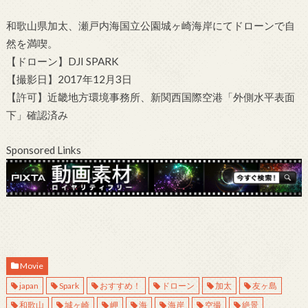
和歌山県加太、瀬戸内海国立公園城ヶ崎海岸にてドローンで自
然を満喫。
【ドローン】DJI SPARK
【撮影日】2017年12月3日
【許可】近畿地方環境事務所、新関西国際空港「外側水平表面
下」確認済み
Sponsored Links
Movie
japan
Spark
おすすめ！
ドローン
加太
友ヶ島
和歌山
城ヶ崎
岬
海
海岸
空撮
絶景