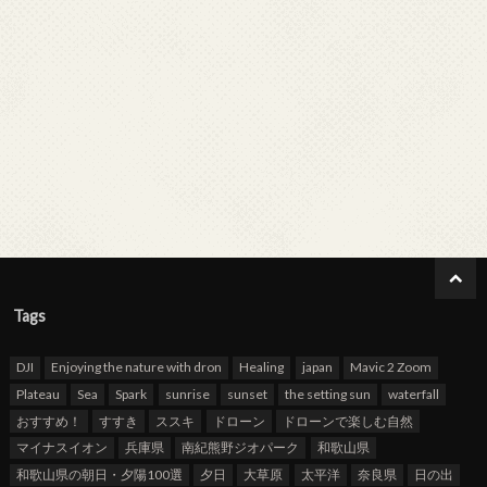
Tags
DJI
Enjoying the nature with dron
Healing
japan
Mavic 2 Zoom
Plateau
Sea
Spark
sunrise
sunset
the setting sun
waterfall
おすすめ！
すすき
ススキ
ドローン
ドローンで楽しむ自然
マイナスイオン
兵庫県
南紀熊野ジオパーク
和歌山県
和歌山県の朝日・夕陽100選
夕日
大草原
太平洋
奈良県
日の出