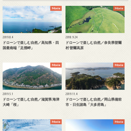
Movie
Movie
2019.8.4
2018.9.24
ドローンで楽しむ自然／高知県・四
ドローンで楽しむ自然／奈良県曽爾
国最南端「足摺岬」
村 曽爾高原
Movie
Movie
2019.5.1
2019.11.4
ドローンで楽しむ自然／滋賀県 海津
ドローンで楽しむ自然／岡山県備前
大崎「桜」
市・日生諸島「大多府島」
Movie
Movie