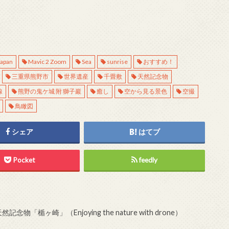
japan
Mavic 2 Zoom
Sea
sunrise
おすすめ！
三重県熊野市
世界遺産
千畳敷
天然記念物
線
熊野の鬼ケ城 附 獅子巖
癒し
空から見る景色
空撮
鳥瞰図
シェア
はてブ
Pocket
feedly
ヶ崎」（Enjoying the nature with drone）