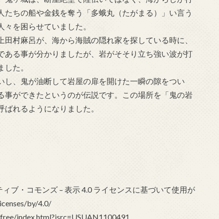
人たちの船や金銭を奪う「多蛾丸（たがまる）」い言う
人々を困らせていました。
上田村麻呂が、海から海賊の隠れ家を探している時に、
である事が分かりましたが、岩がそそり立ち強い波が打
ました。
いし、鬼が油断して岩屋の扉を開けた一瞬の隙をつい
る事ができたというのが伝説です。この場所を「鬼の岩
呼ばれるようになりました。
、クリエイティブ・コモンズ – 表示 4.0 ライセンスに基づいて使用が
enses/by/4.0/
-free/index.html?isrc=USUAN1100491