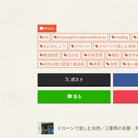
Movie
DJI
Enjoying the nature with dron
Healing
おにがじょう
ドローン
ドローンで楽しむ自然
断崖絶壁
日の出
日本百景
朝日
水平
紀伊山地の霊場と参詣道
絶景
自然
鬼ヶ城
ポスト
送る
ドローンで楽しむ自然／三重県の名勝・天然記念物「楯