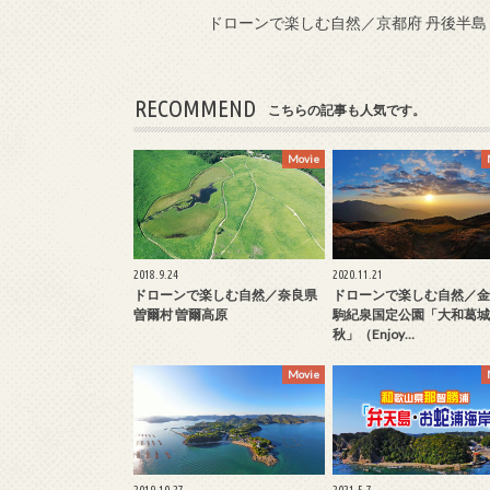
ドローンで楽しむ自然／京都府 丹後半島 最北端「経
RECOMMEND
こちらの記事も人気です。
Movie
2018.9.24
2020.11.21
ドローンで楽しむ自然／奈良県
ドローンで楽しむ自然／金
曽爾村 曽爾高原
駒紀泉国定公園「大和葛城
秋」（Enjoy…
Movie
2019.10.27
2021.5.7