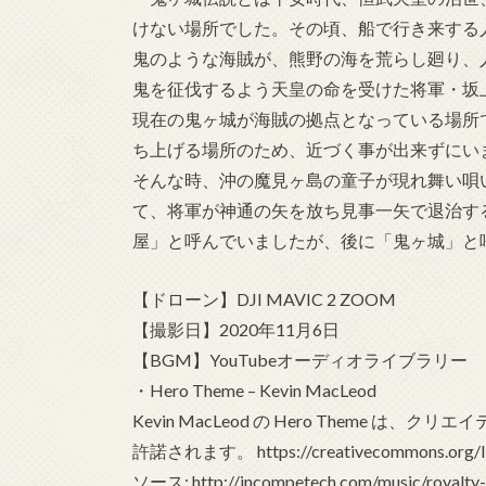
けない場所でした。その頃、船で行き来する
鬼のような海賊が、熊野の海を荒らし廻り、
鬼を征伐するよう天皇の命を受けた将軍・坂
現在の鬼ヶ城が海賊の拠点となっている場所
ち上げる場所のため、近づく事が出来ずにい
そんな時、沖の魔見ヶ島の童子が現れ舞い唄
て、将軍が神通の矢を放ち見事一矢で退治す
屋」と呼んでいましたが、後に「鬼ヶ城」と
【ドローン】DJI MAVIC 2 ZOOM
【撮影日】2020年11月6日
【BGM】YouTubeオーディオライブラリー
・Hero Theme – Kevin MacLeod
Kevin MacLeod の Hero Theme は
許諾されます。 https://creativecommons.org/lic
ソース: http://incompetech.com/music/royalty