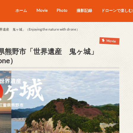
ホーム
Movie
Photo
撮影記録
ドローンで楽しむ自
」（Enjoying the nature with drone）
Movie
県熊野市「世界遺産 鬼ヶ城」
rone）