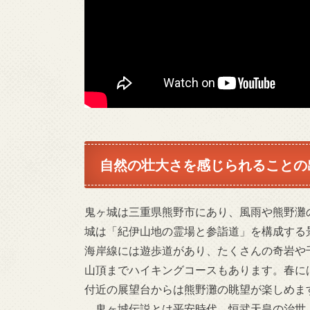
自然の壮大さを感じられることの
鬼ヶ城は三重県熊野市にあり、風雨や熊野灘
城は「紀伊山地の霊場と参詣道」を構成する景
海岸線には遊歩道があり、たくさんの奇岩や
山頂までハイキングコースもあります。春に
付近の展望台からは熊野灘の眺望が楽しめま
鬼ヶ城伝説とは平安時代、恒武天皇の治世