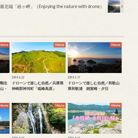
ヶ岬」（Enjoying the nature with drone）
Movie
Movie
Movie
2019.6.22
2019.3.17
剛生
ドローンで楽しむ自然／兵庫県
ドローンで楽しむ自然／和歌山
山・
神崎郡神河町「砥峰高原」
県和歌浦 雑賀崎・夕日
Movie
Movie
Movie
2018.9.24
2021.4.11