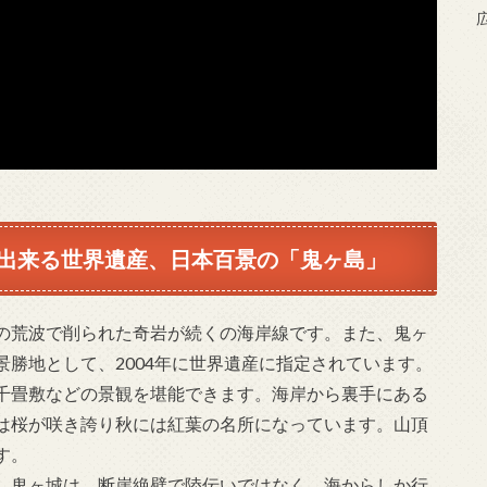
出来る世界遺産、日本百景の「鬼ヶ島」
の荒波で削られた奇岩が続くの海岸線です。また、鬼ヶ
勝地として、2004年に世界遺産に指定されています。
千畳敷などの景観を堪能できます。海岸から裏手にある
は桜が咲き誇り秋には紅葉の名所になっています。山頂
す。
、鬼ヶ城は、断崖絶壁で陸伝いではなく、海からしか行