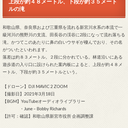
上段が約４８メートル、下段が約３５メート
ルの滝
和歌山県、奈良県および三重県を流れる新宮川水系の本流で一
級河川の熊野川の支流、田長谷の渓谷に2段になって流れ落ちる
滝。かつてこのあたりに鼻の白いウサギが棲んでおり、その名
がついたといわれます。
落差は約８３メートル。２段に分かれている。林道沿いにある
遊歩道の入り口に設けられた案内板によると、上段が約４８メ
ートル、下段が約３５メートルという。
【ドローン】DJI MAVIC 2 ZOOM
【撮影日】2021年3月18日
【BGM】YouTubeオーディオライブラリー
・June – Bobby Richards
【許可：確認】和歌山県新宮市役所 企画調整課