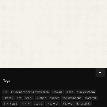
Tags
DJI
Enjoying the nature with dron
Healing
japan
Mavic 2 Zoom
Plateau
Sea
Spark
sunrise
sunset
the setting sun
waterfall
おすすめ！
すすき
ススキ
ドローン
ドローンで楽しむ自然