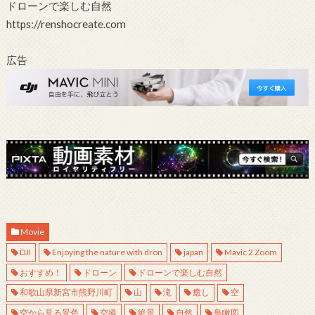
ドローンで楽しむ自然
https://renshocreate.com
広告
Movie
DJI
Enjoying the nature with dron
japan
Mavic 2 Zoom
おすすめ！
ドローン
ドローンで楽しむ自然
和歌山県新宮市熊野川町
山
滝
癒し
空
空から見る景色
空撮
絶景
自然
鳥瞰図