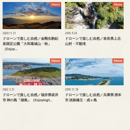
Movie
Movie
2020.11.21
2018.9.24
ドローンで楽しむ自然／金剛生駒紀
ドローンで楽しむ自然／奈良県上北
泉国定公園「大和葛城山・秋」
山村・不動滝
（Enjoy…
Movie
Movie
2022.3.21
2018.11.18
ドローンで楽しむ自然／福井県坂井
ドローンで楽しむ自然／兵庫県 洲本
市 神の島「雄島」（Enjoying t…
市 淡路橋立・成ヶ島