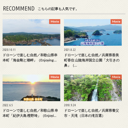
RECOMMEND
こちらの記事も人気です。
Movie
Movie
2020.10.11
2021.8.22
ドローンで楽しむ自然／和歌山県串
ドローンで楽しむ自然／兵庫県香美
本町「海金剛と潮岬」（Enjoying …
町香住 山陰海岸国立公園「大引きの
鼻」（…
Movie
Movie
2022.6.5
2018.9.24
ドローンで楽しむ自然／和歌山県 串
ドローンで楽しむ自然／兵庫県養父
本町「紀伊大島 樫野埼」（Enjoyi…
市・天滝（日本の滝百選）