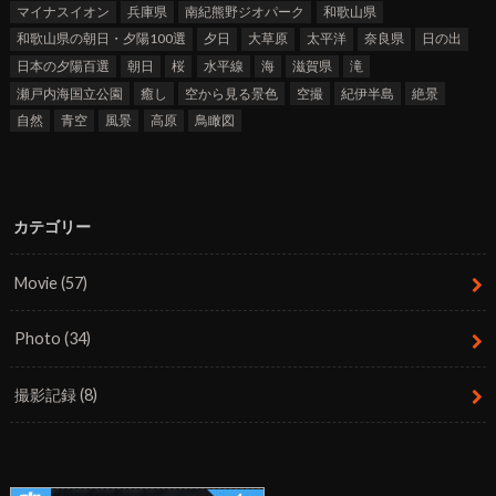
マイナスイオン
兵庫県
南紀熊野ジオパーク
和歌山県
和歌山県の朝日・夕陽100選
夕日
大草原
太平洋
奈良県
日の出
日本の夕陽百選
朝日
桜
水平線
海
滋賀県
滝
瀬戸内海国立公園
癒し
空から見る景色
空撮
紀伊半島
絶景
自然
青空
風景
高原
鳥瞰図
カテゴリー
Movie
(57)
Photo
(34)
撮影記録
(8)