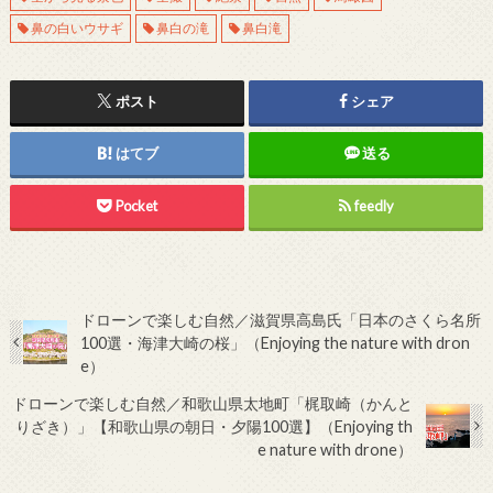
鼻の白いウサギ
鼻白の滝
鼻白滝
ポスト
シェア
はてブ
送る
Pocket
feedly
ドローンで楽しむ自然／滋賀県高島氏「日本のさくら名所
100選・海津大崎の桜」（Enjoying the nature with dron
e）
ドローンで楽しむ自然／和歌山県太地町「梶取崎（かんと
りざき）」【和歌山県の朝日・夕陽100選】（Enjoying th
e nature with drone）