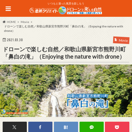
いつもと違った風景を楽しもう
HOME
Movie
ドローンで楽しむ自然／和歌山県新宮市熊野川町「鼻白の滝」（Enjoying the nature with
drone）
2021.03.30
Movie
ドローンで楽しむ自然／和歌山県新宮市熊野川町
「鼻白の滝」（Enjoying the nature with drone）