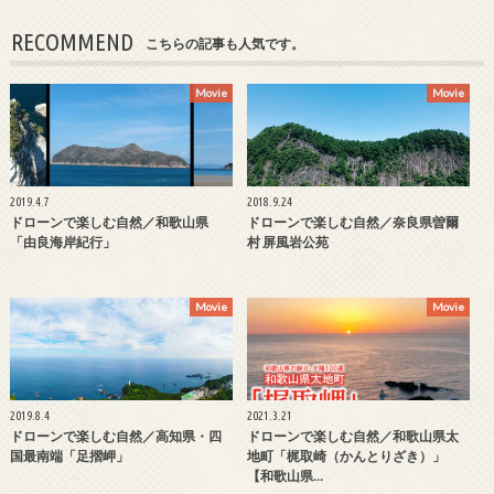
RECOMMEND
こちらの記事も人気です。
Movie
Movie
2019.4.7
2018.9.24
ドローンで楽しむ自然／和歌山県
ドローンで楽しむ自然／奈良県曽爾
「由良海岸紀行」
村 屏風岩公苑
Movie
Movie
2019.8.4
2021.3.21
ドローンで楽しむ自然／高知県・四
ドローンで楽しむ自然／和歌山県太
国最南端「足摺岬」
地町「梶取崎（かんとりざき）」
【和歌山県…