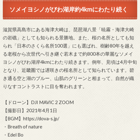
ソメイヨシノがびわ湖岸約4kmにわたり続く
滋賀県高島市にある海津大崎は、琵琶湖八景「暁霧・海津大崎
の岩礁」としても知られる景勝地。また、桜の名所としても知
られ「日本のさくら名所100選」にも選ばれ、樹齢80年を越え
る老桜から次世代へ引き継ぐ若木まで約800本の華麗なソメイ
ヨシノがびわ湖岸4kmにわたり続きます。例年、見頃は4月中旬
となり、近畿圏では遅咲きの桜名所として知られています。碧
き通る空と湖のブルー、山肌のグリーンと相まって、自然が織
りなすコントラストに目を奪われます。
【ドローン】DJI MAVIC 2 ZOOM
【撮影日】2021年4月1日
【BGM】https://dova-s.jp/
・Breath of nature
・Edel Bo