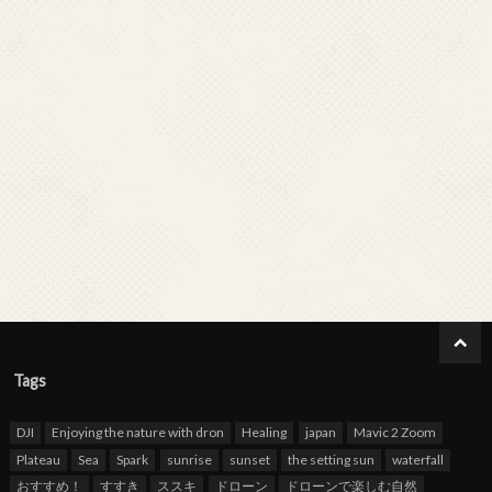
Tags
DJI
Enjoying the nature with dron
Healing
japan
Mavic 2 Zoom
Plateau
Sea
Spark
sunrise
sunset
the setting sun
waterfall
おすすめ！
すすき
ススキ
ドローン
ドローンで楽しむ自然