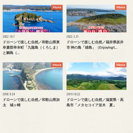
Movie
Movie
2022.10.7
2022.3.21
ドローンで楽しむ自然／和歌山県東
ドローンで楽しむ自然／福井県坂井
牟婁郡串本町「九龍島（くろしま）
市 神の島「雄島」（Enjoying t…
と鯛島（…
Movie
Movie
2018.9.24
2019.10.22
ドローンで楽しむ自然／和歌山県加
ドローンで楽しむ自然／滋賀県・高
太 城ヶ崎
島市「メタセコイア並木 夏」