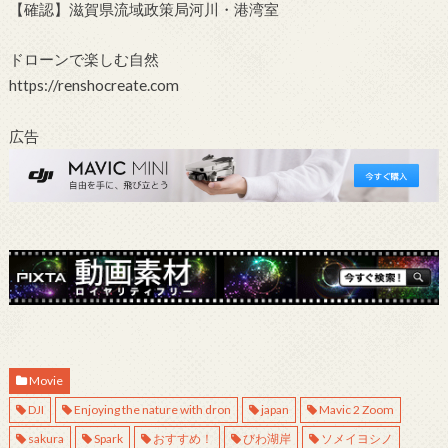
【確認】滋賀県流域政策局河川・港湾室
ドローンで楽しむ自然
https://renshocreate.com
広告
Movie
DJI
Enjoying the nature with dron
japan
Mavic 2 Zoom
sakura
Spark
おすすめ！
びわ湖岸
ソメイヨシノ