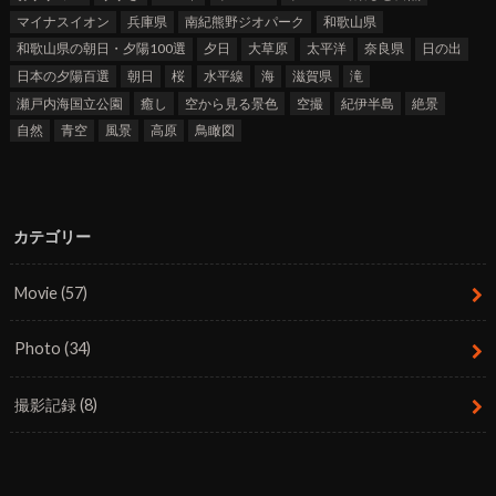
マイナスイオン
兵庫県
南紀熊野ジオパーク
和歌山県
和歌山県の朝日・夕陽100選
夕日
大草原
太平洋
奈良県
日の出
日本の夕陽百選
朝日
桜
水平線
海
滋賀県
滝
瀬戸内海国立公園
癒し
空から見る景色
空撮
紀伊半島
絶景
自然
青空
風景
高原
鳥瞰図
カテゴリー
Movie
(57)
Photo
(34)
撮影記録
(8)