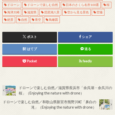
ドローン
ドローンで楽しむ自然
日本のさくら名所100選
桜
海津大崎
滋賀県
琵琶湖八景
空から見る景色
空撮
絶景
自然
青空
鳥瞰図
ポスト
シェア
はてブ
送る
Pocket
feedly
ドローンで楽しむ自然／滋賀県長浜市「余呉湖・余呉川の
桜」（Enjoying the nature with drone）
ドローンで楽しむ自然／和歌山県新宮市熊野川町「鼻白の
滝」（Enjoying the nature with drone）