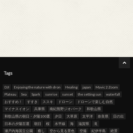
Tags
DJI
Enjoying the nature with dron
Healing
japan
Mavic 2 Zoom
Plateau
Sea
Spark
sunrise
sunset
the setting sun
waterfall
おすすめ！
すすき
ススキ
ドローン
ドローンで楽しむ自然
マイナスイオン
兵庫県
南紀熊野ジオパーク
和歌山県
和歌山県の朝日・夕陽100選
夕日
大草原
太平洋
奈良県
日の出
日本の夕陽百選
朝日
桜
水平線
海
滋賀県
滝
瀬戸内海国立公園
癒し
空から見る景色
空撮
紀伊半島
絶景