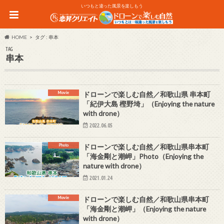
いつもと違った風景を楽しもう
HOME
タグ : 串本
TAG
串本
Movie
ドローンで楽しむ自然／和歌山県 串本町
「紀伊大島 樫野埼」（Enjoying the nature
with drone）
2022.06.05
Photo
ドローンで楽しむ自然／和歌山県串本町
「海金剛と潮岬」Photo（Enjoying the
nature with drone）
2021.01.24
Movie
ドローンで楽しむ自然／和歌山県串本町
「海金剛と潮岬」（Enjoying the nature
with drone）