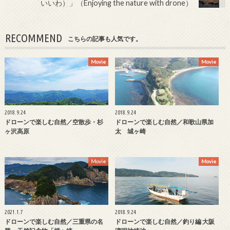
いいわ）」（Enjoying the nature with drone）
RECOMMEND
こちらの記事も人気です。
Movie
Movie
2018.9.24
2018.9.24
ドローンで楽しむ自然／空散歩・杉
ドローンで楽しむ自然／和歌山県加
ヶ沢高原
太 城ヶ崎
Movie
Movie
2021.1.7
2018.9.24
ドローンで楽しむ自然／三重県の名
ドローンで楽しむ自然／釣り編 大阪