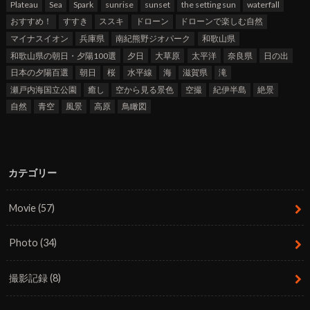
Plateau
Sea
Spark
sunrise
sunset
the setting sun
waterfall
おすすめ！
すすき
ススキ
ドローン
ドローンで楽しむ自然
マイナスイオン
兵庫県
南紀熊野ジオパーク
和歌山県
和歌山県の朝日・夕陽100選
夕日
大草原
太平洋
奈良県
日の出
日本の夕陽百選
朝日
桜
水平線
海
滋賀県
滝
瀬戸内海国立公園
癒し
空から見る景色
空撮
紀伊半島
絶景
自然
青空
風景
高原
鳥瞰図
カテゴリー
Movie
(57)
Photo
(34)
撮影記録
(8)