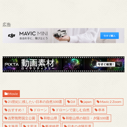
広告
Movie
21世紀に残したい日本の自然100選
DJI
japan
Mavic 2 Zoom
おすすめ！
ドローン
ドローンで楽しむ自然
串本
吉野熊野国立公園
和歌山県
和歌山県の朝日・夕陽100選
大海原
太平洋
断崖絶壁
日本の夕陽百選