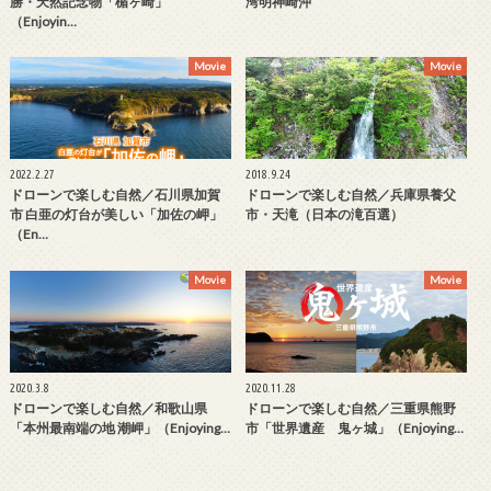
勝・天然記念物「楯ヶ崎」
湾明神崎沖
（Enjoyin…
Movie
Movie
2022.2.27
2018.9.24
ドローンで楽しむ自然／石川県加賀
ドローンで楽しむ自然／兵庫県養父
市 白亜の灯台が美しい「加佐の岬」
市・天滝（日本の滝百選）
（En…
Movie
Movie
2020.3.8
2020.11.28
ドローンで楽しむ自然／和歌山県
ドローンで楽しむ自然／三重県熊野
「本州最南端の地 潮岬」（Enjoying…
市「世界遺産 鬼ヶ城」（Enjoying…