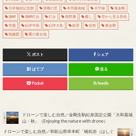
日米修好記念館
望楼の芝
本州最南端
水平線
海金剛
潮岬
潮岬灯台
灯台
熊野灘
癒し
空から見る景色
空撮
紀伊半島
紀伊大島
絶景
自然
裏金剛
鳥瞰図
鷹の巣台地
ポスト
シェア
はてブ
送る
Pocket
feedly
ドローンで楽しむ自然／金剛生駒紀泉国定公園「大和葛城
山・秋」（Enjoying the nature with drone）
ドローンで楽しむ自然／和歌山県串本町「橋杭岩（はしぐ