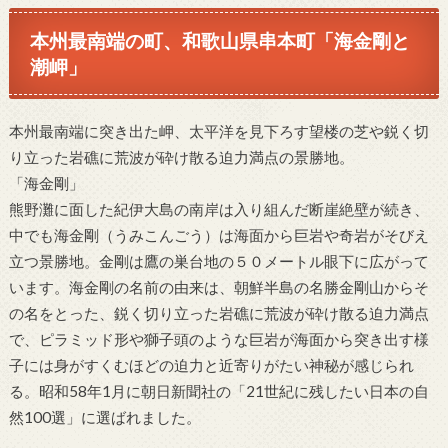
本州最南端の町、和歌山県串本町「海金剛と
潮岬」
本州最南端に突き出た岬、太平洋を見下ろす望楼の芝や鋭く切
り立った岩礁に荒波が砕け散る迫力満点の景勝地。
「海金剛」
熊野灘に面した紀伊大島の南岸は入り組んだ断崖絶壁が続き、
中でも海金剛（うみこんごう）は海面から巨岩や奇岩がそびえ
立つ景勝地。金剛は鷹の巣台地の５０メートル眼下に広がって
います。海金剛の名前の由来は、朝鮮半島の名勝金剛山からそ
の名をとった、鋭く切り立った岩礁に荒波が砕け散る迫力満点
で、ピラミッド形や獅子頭のような巨岩が海面から突き出す様
子には身がすくむほどの迫力と近寄りがたい神秘が感じられ
る。昭和58年1月に朝日新聞社の「21世紀に残したい日本の自
然100選」に選ばれました。