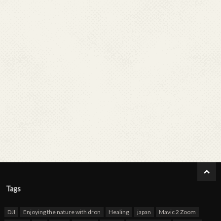
Tags
DJI
Enjoying the nature with dron
Healing
japan
Mavic 2 Zoom