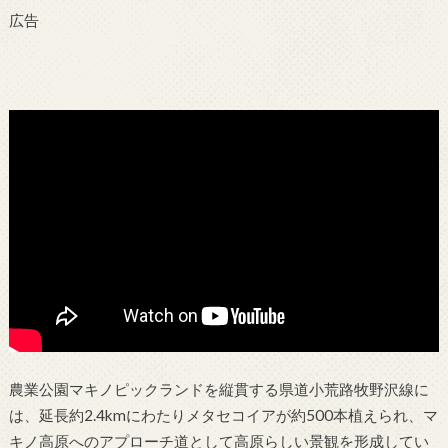
広告
農業公園マキノピックランドを縦貫する県道小荒路牧野沢線に
は、延長約2.4kmにわたりメタセコイアが約500本植えられ、マ
キノ高原へのアプローチ道として高原らしい景観を形成してい