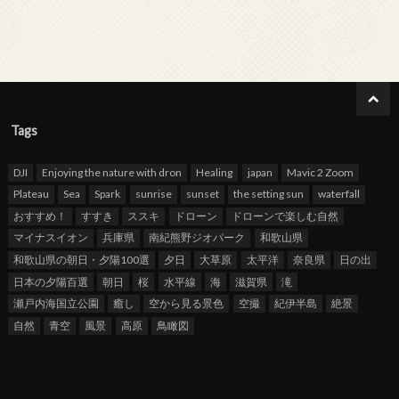
Tags
DJI
Enjoying the nature with dron
Healing
japan
Mavic 2 Zoom
Plateau
Sea
Spark
sunrise
sunset
the setting sun
waterfall
おすすめ！
すすき
ススキ
ドローン
ドローンで楽しむ自然
マイナスイオン
兵庫県
南紀熊野ジオパーク
和歌山県
和歌山県の朝日・夕陽100選
夕日
大草原
太平洋
奈良県
日の出
日本の夕陽百選
朝日
桜
水平線
海
滋賀県
滝
瀬戸内海国立公園
癒し
空から見る景色
空撮
紀伊半島
絶景
自然
青空
風景
高原
鳥瞰図