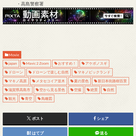
・高島警察署
Movie
japan
Mavic 2 Zoom
おすすめ！
アケボノスギ
ドローン
ドローンで楽しむ自然
マキノピックランド
マキノ高原
メタセコイア並木
夏の景色
新日本街路樹百景
滋賀県高島市
空から見る景色
空撮
絶景
自然
観光
青空
鳥瞰図
ポスト
シェア
はてブ
送る