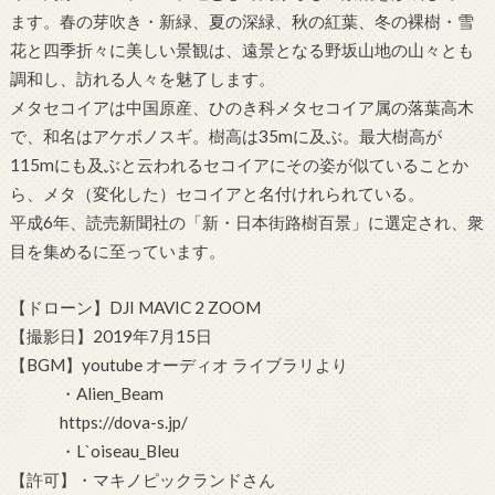
ます。春の芽吹き・新緑、夏の深緑、秋の紅葉、冬の裸樹・雪
花と四季折々に美しい景観は、遠景となる野坂山地の山々とも
調和し、訪れる人々を魅了します。
メタセコイアは中国原産、ひのき科メタセコイア属の落葉高木
で、和名はアケボノスギ。樹高は35mに及ぶ。最大樹高が
115mにも及ぶと云われるセコイアにその姿が似ていることか
ら、メタ（変化した）セコイアと名付けれられている。
平成6年、読売新聞社の「新・日本街路樹百景」に選定され、衆
目を集めるに至っています。
【ドローン】DJI MAVIC 2 ZOOM
【撮影日】2019年7月15日
【BGM】youtube オーディオ ライブラリより
・Alien_Beam
https://dova-s.jp/
・L`oiseau_Bleu
【許可】・マキノピックランドさん