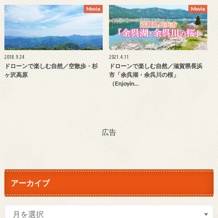
Movie
Movie
2018.9.24
2021.4.11
ドローンで楽しむ自然／空散歩・杉
ドローンで楽しむ自然／滋賀県長浜
ヶ沢高原
市「余呉湖・余呉川の桜」
（Enjoyin…
広告
アーカイブ