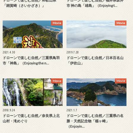
ドローンで楽しむ自然／和歌山県
ドローンで楽しむ自然／福井県坂井
「雑賀崎（さいかざき）」
市 神の島「雄島」（Enjoying t…
Movie
Movie
2021.4.30
2019.7.28
ドローンで楽しむ自然／三重県鳥羽
ドローンで楽しむ自然／日本百名山
市「神島」（Enjoying the n…
「伊吹山」
Movie
Movie
2018.9.24
2021.1.7
ドローンで楽しむ自然／奈良県上北
ドローンで楽しむ自然／三重県の名
山村・滝めぐり
勝・天然記念物「楯ヶ崎」
（Enjoyin…