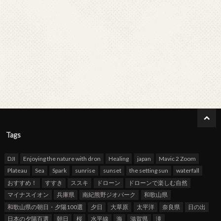
Tags
DJI
Enjoying the nature with dron
Healing
japan
Mavic 2 Zoom
Plateau
Sea
Spark
sunrise
sunset
the setting sun
waterfall
おすすめ！
すすき
ススキ
ドローン
ドローンで楽しむ自然
マイナスイオン
兵庫県
南紀熊野ジオパーク
和歌山県
和歌山県の朝日・夕陽100選
夕日
大草原
太平洋
奈良県
日の出
日本の夕陽百選
朝日
桜
水平線
海
滋賀県
滝