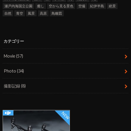
瀬戸内海国立公園
癒し
空から見る景色
空撮
紀伊半島
絶景
自然
青空
風景
高原
鳥瞰図
カテゴリー
Movie
(57)
Photo
(34)
撮影記録
(8)