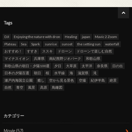
Tags
DJI
Enjoying the nature with dron
Healing
japan
Mavic 2 Zoom
Plateau
Sea
Spark
sunrise
sunset
the setting sun
waterfall
おすすめ！
すすき
ススキ
ドローン
ドローンで楽しむ自然
マイナスイオン
兵庫県
南紀熊野ジオパーク
和歌山県
和歌山県の朝日・夕陽100選
夕日
大草原
太平洋
奈良県
日の出
日本の夕陽百選
朝日
桜
水平線
海
滋賀県
滝
瀬戸内海国立公園
癒し
空から見る景色
空撮
紀伊半島
絶景
自然
青空
風景
高原
鳥瞰図
カテゴリー
Movie
(57)