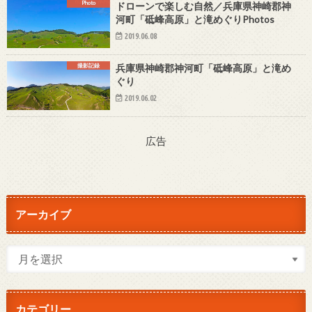
Photo
ドローンで楽しむ自然／兵庫県神崎郡神
河町「砥峰高原」と滝めぐりPhotos
2019.06.08
撮影記録
兵庫県神崎郡神河町「砥峰高原」と滝め
ぐり
2019.06.02
広告
アーカイブ
カテゴリー