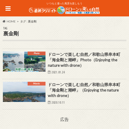
いつもと違った風景を楽しもう
HOME
タグ : 裏金剛
TAG
裏金剛
Photo
ドローンで楽しむ自然／和歌山県串本町
「海金剛と潮岬」Photo（Enjoying the
nature with drone）
2021.01.24
Movie
ドローンで楽しむ自然／和歌山県串本町
「海金剛と潮岬」（Enjoying the nature
with drone）
2020.10.11
広告