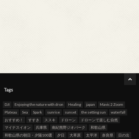
Tags
DJI
Enjoying the nature with dron
Healing
japan
Mavic 2 Zoom
Plateau
Sea
Spark
sunrise
sunset
the setting sun
waterfall
おすすめ！
すすき
ススキ
ドローン
ドローンで楽しむ自然
マイナスイオン
兵庫県
南紀熊野ジオパーク
和歌山県
和歌山県の朝日・夕陽100選
夕日
大草原
太平洋
奈良県
日の出