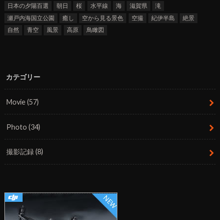
日本の夕陽百選
朝日
桜
水平線
海
滋賀県
滝
瀬戸内海国立公園
癒し
空から見る景色
空撮
紀伊半島
絶景
自然
青空
風景
高原
鳥瞰図
カテゴリー
Movie
(57)
Photo
(34)
撮影記録
(8)