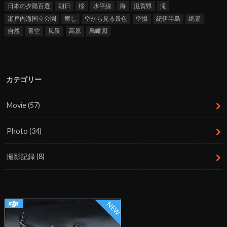
日本の夕陽百選
朝日
桜
水平線
海
滋賀県
滝
瀬戸内海国立公園
癒し
空から見る景色
空撮
紀伊半島
絶景
自然
青空
風景
高原
鳥瞰図
カテゴリー
Movie
(57)
Photo
(34)
撮影記録
(8)