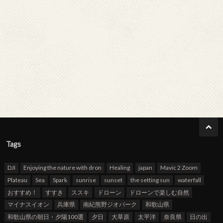
Tags
DJI
Enjoying the nature with dron
Healing
japan
Mavic 2 Zoom
Plateau
Sea
Spark
sunrise
sunset
the setting sun
waterfall
おすすめ！
すすき
ススキ
ドローン
ドローンで楽しむ自然
マイナスイオン
兵庫県
南紀熊野ジオパーク
和歌山県
和歌山県の朝日・夕陽100選
夕日
大草原
太平洋
奈良県
日の出