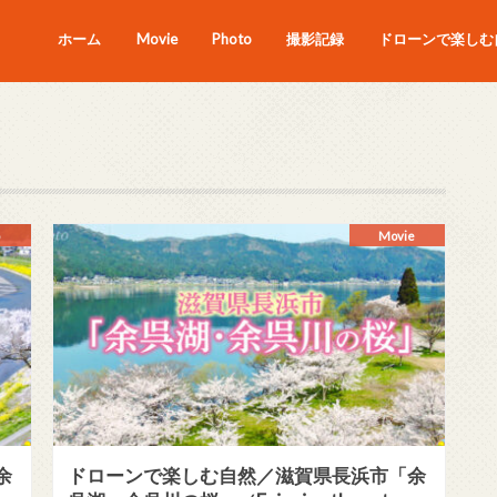
ホーム
Movie
Photo
撮影記録
ドローンで楽しむ自
Movie
余
ドローンで楽しむ自然／滋賀県長浜市「余