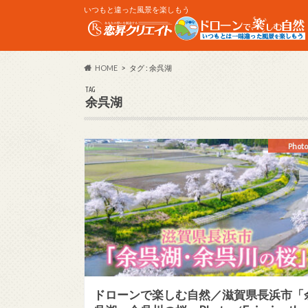
いつもと違った風景を楽しもう
HOME
タグ : 余呉湖
TAG
余呉湖
Photo
ドローンで楽しむ自然／滋賀県長浜市「