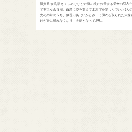
滋賀県 余呉湖 さくらめぐり びわ湖の北に位置する天女の羽衣
で有名な余呉湖。白鳥に姿を変えて水浴びを楽しんでいた8人
女の姉妹のうち、伊香刀美（いかとみ）に羽衣を取られた末妹
けが天に帰れなくなり、夫婦となって2男…