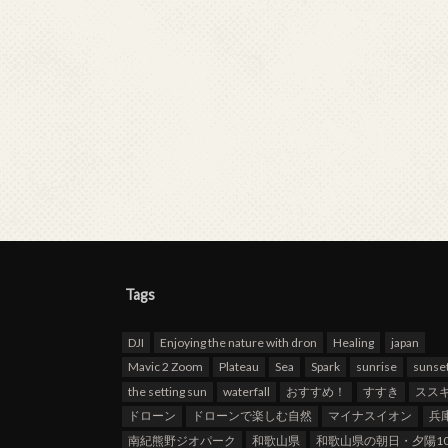
Tags
DJI
Enjoying the nature with dron
Healing
japan
Mavic 2 Zoom
Plateau
Sea
Spark
sunrise
sunse
the setting sun
waterfall
おすすめ！
すすき
スス
ドローン
ドローンで楽しむ自然
マイナスイオン
兵
南紀熊野ジオパーク
和歌山県
和歌山県の朝日・夕陽10