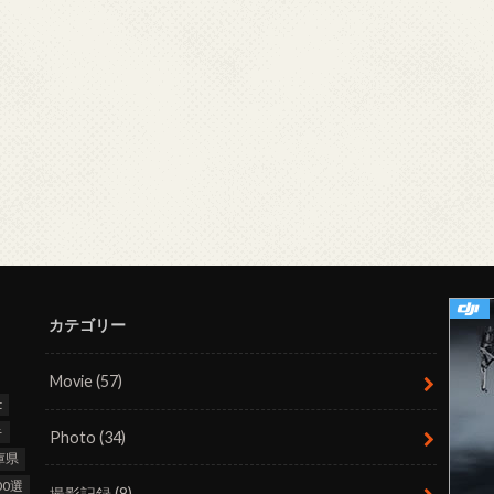
カテゴリー
Movie
(57)
t
キ
Photo
(34)
庫県
0選
撮影記録
(8)