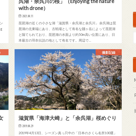
呉湖・余呉川の桜」（Enjoying the nature
with drone）
2021.04.11
ーン
琵琶湖の近くの小さな湖「滋賀県・余呉湖と余呉川」 余呉湖は琵
g
琶湖の北東端にあり、古戦場として有名な賤ヶ岳によって琵琶湖
と隔てられており、琵琶湖の水面より約50m高い位置にあり、日
本最古の羽衣伝説の地として有名です。周辺で…
e
撮影記録
女
滋賀県「海津大崎」と「余呉湖」桜めぐり
2019.04.29
2019年4月13日、シーズン真っ只中の「日本のさくら名所100選」