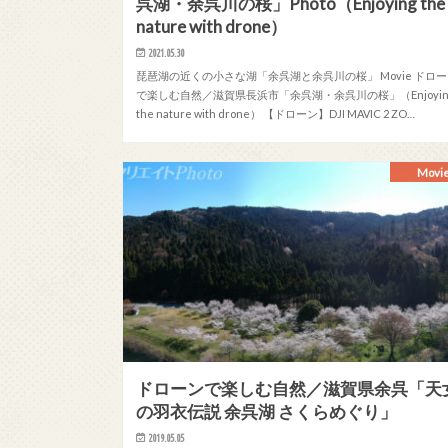
呉湖・余呉川の桜」Photo（Enjoying the
nature with drone）
2021.05.30
琵琶湖の近くの小さな湖「余呉湖と余呉川の桜」 Movie ドロ
で楽しむ自然／滋賀県長浜市「余呉湖・余呉川の桜」（Enjoyin
the nature with drone） 【ドローン】DJI MAVIC 2 ZO…
Movi
ドローンで楽しむ自然／滋賀県余呉「天
の羽衣伝説 余呉湖 さくらめぐり」
2019.05.05