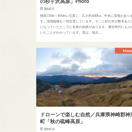
の杉ヶ沢高原」Photo
2020.02.11
標高720m～850mに位置し、広さ約300ha。中央に湿地があり
す。湿地植物も一部生育しています。そこに杉の木が数本あり
になっていたところに名前の由来があります。縄文時代にも人
いたことがわかっています。昔は、地元…
Movi
ドローンで楽しむ自然／兵庫県神崎郡神
町「秋の砥峰高原」
2020.01.26