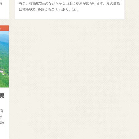
時
有名。標高870ｍのなだらかな山上に草原が広がります。夏の高原
は標高800mを超えるこ ともあり、涼…
e
原
と有
が
高原