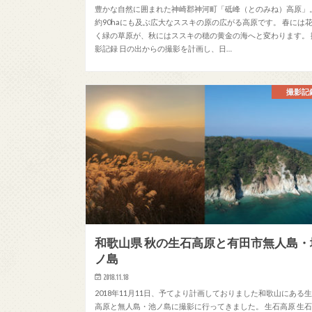
豊かな自然に囲まれた神崎郡神河町「砥峰（とのみね）高原」
約90haにも及ぶ広大なススキの原の広がる高原です。 春には
く緑の草原が、秋にはススキの穂の黄金の海へと変わります。 
影記録 日の出からの撮影を計画し、日…
撮影記
和歌山県 秋の生石高原と有田市無人島・
ノ島
2018.11.18
2018年11月11日、予てより計画しておりました和歌山にある
高原と無人島・池ノ島に撮影に行ってきました。 生石高原 生