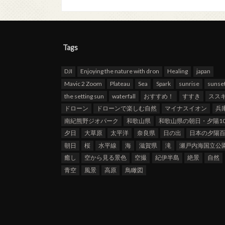
Tags
DJI
Enjoying the nature with dron
Healing
japan
Mavic 2 Zoom
Plateau
Sea
Spark
sunrise
sunse
the setting sun
waterfall
おすすめ！
すすき
スス
ドローン
ドローンで楽しむ自然
マイナスイオン
兵
南紀熊野ジオパーク
和歌山県
和歌山県の朝日・夕陽10
夕日
大草原
太平洋
奈良県
日の出
日本の夕陽
朝日
桜
水平線
海
滋賀県
滝
瀬戸内海国立公
癒し
空から見る景色
空撮
紀伊半島
絶景
自然
青空
風景
高原
鳥瞰図