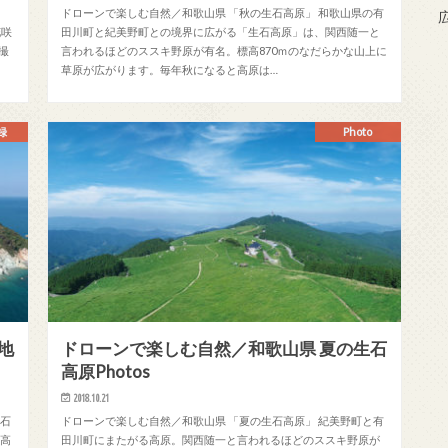
。
ドローンで楽しむ自然／和歌山県 「秋の生石高原」 和歌山県の有
花咲
田川町と紀美野町との境界に広がる「生石高原」は、関西随一と
撮
言われるほどのススキ野原が有名。標高870ｍのなだらかな山上に
草原が広がります。毎年秋になると高原は…
録
Photo
地
ドローンで楽しむ自然／和歌山県 夏の生石
高原Photos
2018.10.21
生石
ドローンで楽しむ自然／和歌山県 「夏の生石高原」 紀美野町と有
石高
田川町にまたがる高原。関西随一と言われるほどのススキ野原が