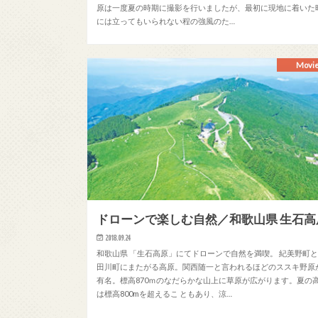
原は一度夏の時期に撮影を行いましたが、最初に現地に着いた
には立ってもいられない程の強風のた…
Movi
ドローンで楽しむ自然／和歌山県 生石高
2018.09.24
和歌山県 「生石高原」にてドローンで自然を満喫。 紀美野町
田川町にまたがる高原。関西随一と言われるほどのススキ野原
有名。標高870ｍのなだらかな山上に草原が広がります。夏の
は標高800mを超えるこ ともあり、涼…