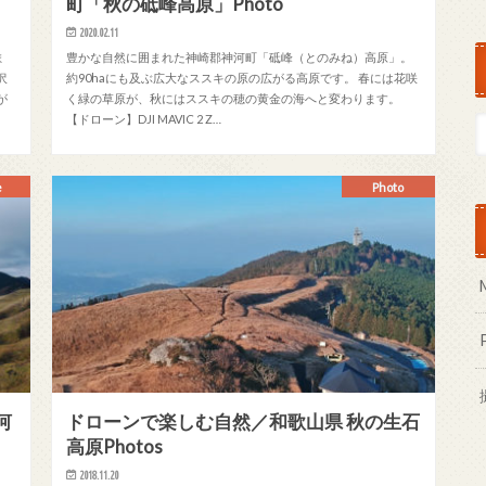
町「秋の砥峰高原」Photo
2020.02.11
ま
豊かな自然に囲まれた神崎郡神河町「砥峰（とのみね）高原」。
沢
約90haにも及ぶ広大なススキの原の広がる高原です。 春には花咲
が
く緑の草原が、秋にはススキの穂の黄金の海へと変わります。
【ドローン】DJI MAVIC 2 Z…
e
Photo
河
ドローンで楽しむ自然／和歌山県 秋の生石
高原Photos
2018.11.20