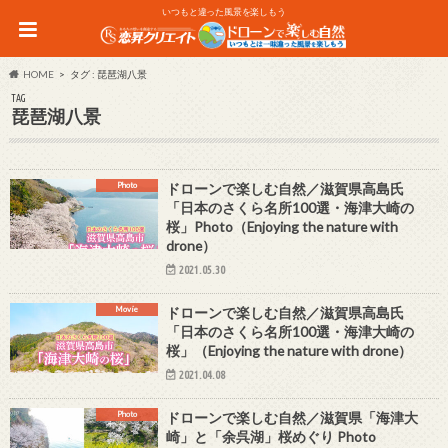
いつもと違った風景を楽しもう
HOME
タグ : 琵琶湖八景
TAG
琵琶湖八景
Photo
ドローンで楽しむ自然／滋賀県高島氏
「日本のさくら名所100選・海津大崎の
桜」Photo（Enjoying the nature with
drone）
2021.05.30
Movie
ドローンで楽しむ自然／滋賀県高島氏
「日本のさくら名所100選・海津大崎の
桜」（Enjoying the nature with drone）
2021.04.08
Photo
ドローンで楽しむ自然／滋賀県「海津大
崎」と「余呉湖」桜めぐり Photo