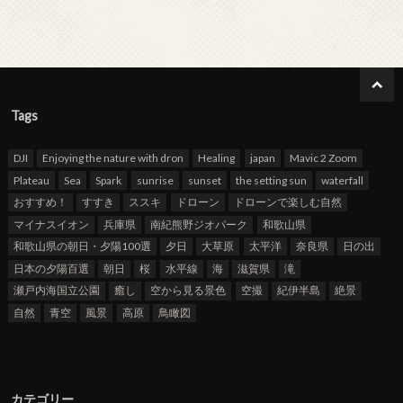
Tags
DJI
Enjoying the nature with dron
Healing
japan
Mavic 2 Zoom
Plateau
Sea
Spark
sunrise
sunset
the setting sun
waterfall
おすすめ！
すすき
ススキ
ドローン
ドローンで楽しむ自然
マイナスイオン
兵庫県
南紀熊野ジオパーク
和歌山県
和歌山県の朝日・夕陽100選
夕日
大草原
太平洋
奈良県
日の出
日本の夕陽百選
朝日
桜
水平線
海
滋賀県
滝
瀬戸内海国立公園
癒し
空から見る景色
空撮
紀伊半島
絶景
自然
青空
風景
高原
鳥瞰図
カテゴリー