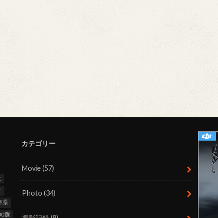
カテゴリー
Movie
(57)
t
キ
Photo
(34)
庫県
0選
撮影記録
(8)