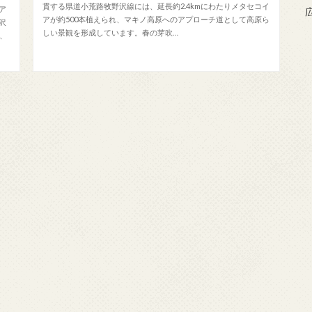
貫する県道小荒路牧野沢線には、延長約2.4kmにわたりメタセコイ
ア
アが約500本植えられ、マキノ高原へのアプローチ道として高原ら
沢
しい景観を形成しています。春の芽吹…
れ、