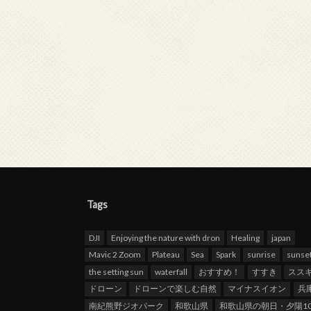
Tags
DJI
Enjoying the nature with dron
Healing
japan
Mavic 2 Zoom
Plateau
Sea
Spark
sunrise
sunse
the setting sun
waterfall
おすすめ！
すすき
スス
ドローン
ドローンで楽しむ自然
マイナスイオン
兵
南紀熊野ジオパーク
和歌山県
和歌山県の朝日・夕陽10