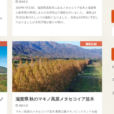
2019.07.21
2019年7月15日、滋賀県高島市にあるメタセコイア並木と滋賀県
と岐阜県の県境にまたがる伊吹山で撮影を行いました。 撮影は6
月1日以来の久しぶりの撮影になりました。当初は6月8日に予定し
マキ
ておりましたが天気予報が曇りや雨の…
撮影記録
ノ
滋賀県 秋のマキノ高原メタセコイア並木
2018.11.25
マキノ高原のメタセコイア並木 農業公園マキノピックランドを縦