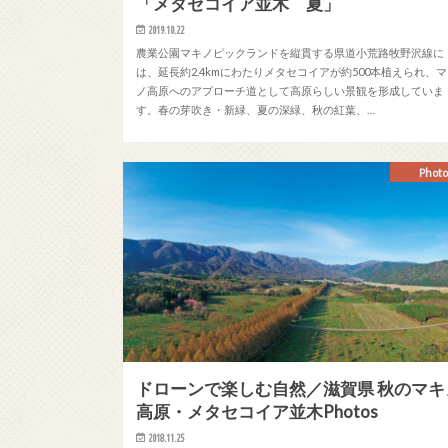
「メタセコイア並木 夏」
2019.10.22
農業公園マキノピックランドを縦貫する県道小荒路牧野沢線に
は、延長約2.4kmにわたりメタセコイアが約500本植えられ、
ノ高原へのアプローチ道として高原らしい景観を形成していま
す。春の芽吹き・新緑、夏の深緑、秋の紅葉、…
Photo
ドローンで楽しむ自然／滋賀県 秋のマキ
高原・メタセコイア並木Photos
2018.11.25