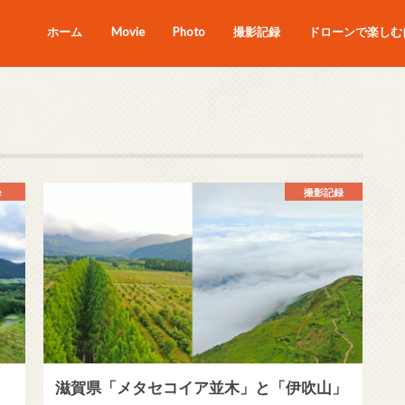
ホーム
Movie
Photo
撮影記録
ドローンで楽しむ自
e
撮影記録
滋賀県「メタセコイア並木」と「伊吹山」